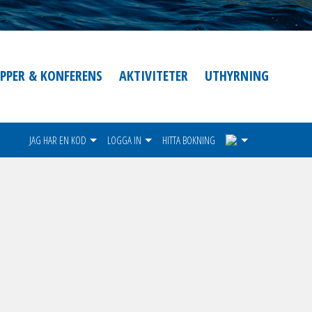
PPER & KONFERENS
AKTIVITETER
UTHYRNING
1
JAG HAR EN KOD
LOGGA IN
HITTA BOKNING