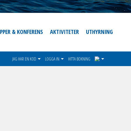
PPER & KONFERENS
AKTIVITETER
UTHYRNING
1
JAG HAR EN KOD
LOGGA IN
HITTA BOKNING