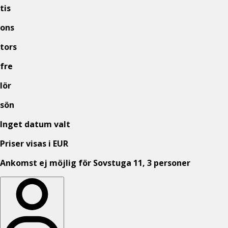
tis
ons
tors
fre
lör
sön
Inget datum valt
Priser visas i EUR
Ankomst ej möjlig för Sovstuga 11, 3 personer