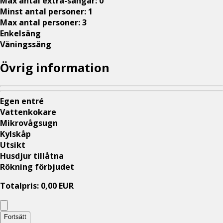
Max antal extra-sängar
:
0
Minst antal personer
:
1
Max antal personer
:
3
Enkelsäng
Våningssäng
Övrig information
Egen entré
Vattenkokare
Mikrovågsugn
Kylskåp
Utsikt
Husdjur tillåtna
Rökning förbjudet
Totalpris
:
0,00
EUR
Fortsätt