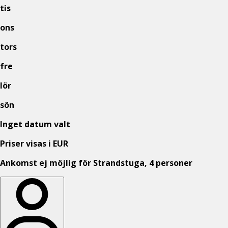
tis
ons
tors
fre
lör
sön
Inget datum valt
Priser visas i EUR
Ankomst ej möjlig för Strandstuga, 4 personer